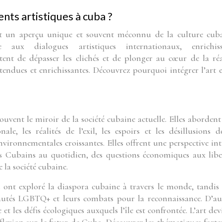
nts artistiques à cuba ?
nt un aperçu unique et souvent méconnu de la culture cub
ée aux dialogues artistiques internationaux, enrichis
tent de dépasser les clichés et de plonger au cœur de la réa
tendues et enrichissantes. Découvrez pourquoi intégrer l’art e
uvent le miroir de la société cubaine actuelle. Elles abordent
ale, les réalités de l’exil, les espoirs et les désillusions d
nvironnementales croissantes. Elles offrent une perspective in
es Cubains au quotidien, des questions économiques aux libe
 la société cubaine.
es ont exploré la diaspora cubaine à travers le monde, tandis
utés LGBTQ+ et leurs combats pour la reconnaissance. D’au
 les défis écologiques auxquels l’île est confrontée. L’art dev