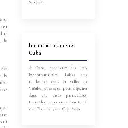
San Juan.
aine
sant
lité
t la
Incontournables de
Cuba
À Cuba, découvrez des lieux
 des
incontournables. Faites une
e la
randonnée dans la vallée de
time
Viñales, prenez un petit-déjeuner
rtés
dans une casas particulares.
Parmi les autres sites à visiter, il
 que
y a : Playa Larga et Cayo Saetia.
tres
ient