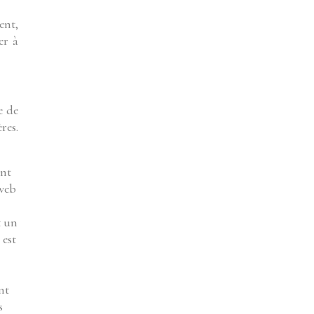
ent,
er à
e de
res.
ent
 web
t un
 est
nt
s