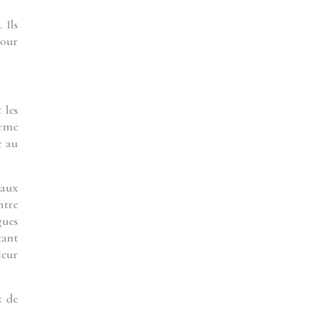
 Ils
pour
 les
orme
e au
 aux
ntre
gues
tant
leur
t de