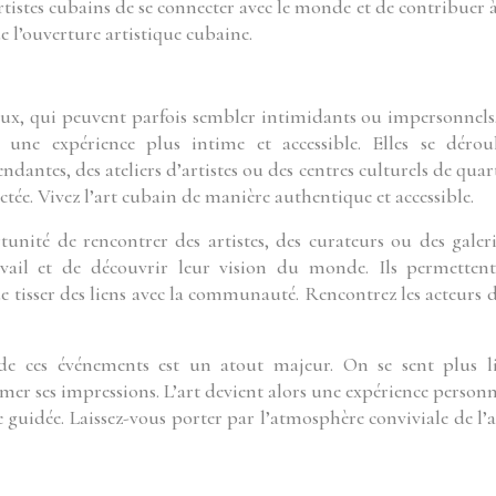
artistes cubains de se connecter avec le monde et de contribuer 
 l’ouverture artistique cubaine.
x, qui peuvent parfois sembler intimidants ou impersonnels,
 une expérience plus intime et accessible. Elles se dérou
antes, des ateliers d’artistes ou des centres culturels de quart
tée. Vivez l’art cubain de manière authentique et accessible.
unité de rencontrer des artistes, des curateurs ou des galeri
avail et de découvrir leur vision du monde. Ils permetten
de tisser des liens avec la communauté. Rencontrez les acteurs d
de ces événements est un atout majeur. On se sent plus l
imer ses impressions. L’art devient alors une expérience personn
e guidée. Laissez-vous porter par l’atmosphère conviviale de l’a