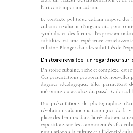
alors un vecteur de sensibilisation et de r
l’art contemporain cubain.
Le contexte politique cubain impose des lim
cubains rivalisent d’ingéniosité pour cont
symboles et des formes d’expression indir
subtilités est une expérience enrichissa
cubaine. Plongez dans les subtilités de l’exp
L’histoire revisitée : un regard neuf sur 
L’histoire cubaine, riche et complexe, est so
Ces présentations proposent de nouvelles per
dogmes idéologiques. Elles permettent d
méconnus ou occultés du passé. Explorez l’hi
Des présentations de photographies d’arc
révolution cubaine ou témoigner de la vie
place des femmes dans la révolution, souven
expositions sur les communautés afro-cubain
populations à la culture et à l’identité cuba