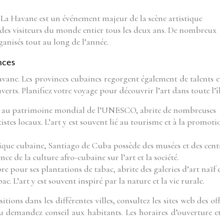
 La Havane est un événement majeur de la scène artistique
et des visiteurs du monde entier tous les deux ans. De nombreux
ganisés tout au long de l’année.
inces
 Havane. Les provinces cubaines regorgent également de talents e
erts. Planifiez votre voyage pour découvrir l’art dans toute l’îl
ssée au patrimoine mondial de l’UNESCO, abrite de nombreuses
rtistes locaux. L’art y est souvent lié au tourisme et à la promoti
ique cubaine, Santiago de Cuba possède des musées et des cent
ce de la culture afro-cubaine sur l’art et la société.
re pour ses plantations de tabac, abrite des galeries d’art naïf 
c. L’art y est souvent inspiré par la nature et la vie rurale.
ions dans les différentes villes, consultez les sites web des off
u demandez conseil aux habitants. Les horaires d’ouverture et