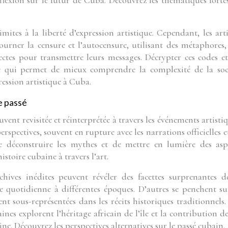
éflexion sur le futur de Cuba. Découvrez les thématiques forte
ites à la liberté d’expression artistique. Cependant, les arti
ourner la censure et l’autocensure, utilisant des métaphores,
ectes pour transmettre leurs messages. Décrypter ces codes et
nte qui permet de mieux comprendre la complexité de la soc
ression artistique à Cuba.
le passé
uvent revisitée et réinterprétée à travers les événements artistiq
spectives, souvent en rupture avec les narrations officielles et
e déconstruire les mythes et de mettre en lumière des asp
stoire cubaine à travers l’art.
hives inédites peuvent révéler des facettes surprenantes d
 quotidienne à différentes époques. D’autres se penchent su
t sous-représentées dans les récits historiques traditionnels.
es explorent l’héritage africain de l’île et la contribution de
ine. Découvrez les perspectives alternatives sur le passé cubain.