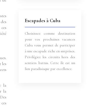
s de
stes
Escapades à Cuba
 des
 ces
iété
Choisissez comme destination
pour vos prochaines vacances
Cuba vous permet de participer
à une escapade riche en surprises.
Privilégiez les circuits hors des
ues.
sentiers battus. Cette île est un
 les
lieu paradisiaque par excellence.
ects
e la
r la
 Des
 ces