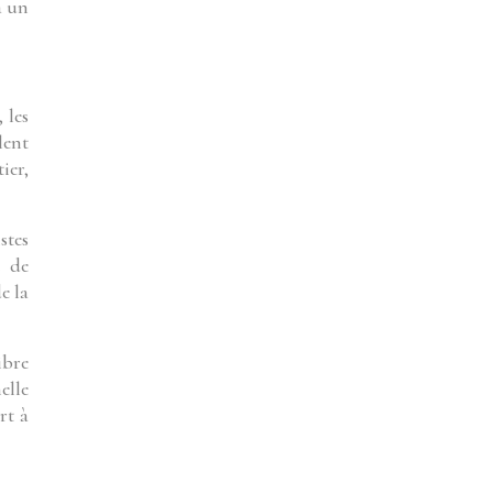
à un
 les
lent
ier,
stes
t de
e la
ibre
elle
rt à