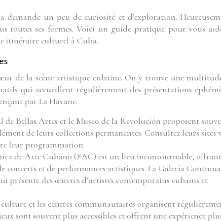
ba demande un peu de curiosité et d’exploration. Heureusem
sous toutes ses formes. Voici un guide pratique pour vous aid
re itinéraire culturel à Cuba.
les
cœur de la scène artistique cubaine. On y trouve une multitud
rnatifs qui accueillent régulièrement des présentations éphémè
mençant par La Havane.
 de Bellas Artes et le Museo de la Revolución proposent souv
ément de leurs collections permanentes. Consultez leurs sites
tre leur programmation.
rica de Arte Cubano (FAC) est un lieu incontournable, offran
de concerts et de performances artistiques. La Galería Continua
ui présente des œuvres d’artistes contemporains cubains et
 culture et les centres communautaires organisent régulièreme
lieux sont souvent plus accessibles et offrent une expérience plu