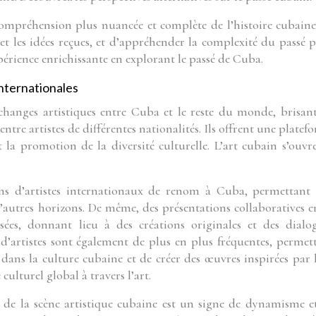
ompréhension plus nuancée et complète de l’histoire cubaine.
 et les idées reçues, et d’appréhender la complexité du passé 
érience enrichissante en explorant le passé de Cuba.
internationales
échanges artistiques entre Cuba et le reste du monde, brisant
ntre artistes de différentes nationalités. Ils offrent une platef
 la promotion de la diversité culturelle. L’art cubain s’ouvr
ions d’artistes internationaux de renom à Cuba, permettant
autres horizons. De même, des présentations collaboratives e
isées, donnant lieu à des créations originales et des dialo
s d’artistes sont également de plus en plus fréquentes, permet
dans la culture cubaine et de créer des œuvres inspirées par 
 culturel global à travers l’art.
 de la scène artistique cubaine est un signe de dynamisme e