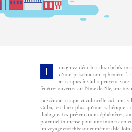
Imaginez dénicher des clichés inédits du Che, capturés par un reporter de guerre américain, lors
d’une présentation éphémère à L
artistiques à Cuba peuvent vous l’
fenêtres ouvertes sur l’âme de l’île, une invi
La scène artistique et culturelle cubaine, vi
Cuba, est bien plus qu’une esthétique : 
dialogue. Les présentations éphémères, sou
potentiel immense pour une immersion cult
un voyage enrichissant et mémorable, loin d