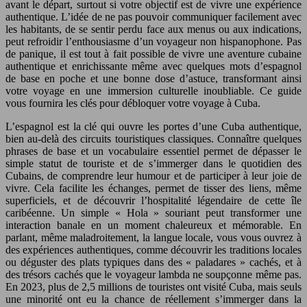
avant le départ, surtout si votre objectif est de vivre une expérience
authentique. L’idée de ne pas pouvoir communiquer facilement avec
les habitants, de se sentir perdu face aux menus ou aux indications,
peut refroidir l’enthousiasme d’un voyageur non hispanophone. Pas
de panique, il est tout à fait possible de vivre une aventure cubaine
authentique et enrichissante même avec quelques mots d’espagnol
de base en poche et une bonne dose d’astuce, transformant ainsi
votre voyage en une immersion culturelle inoubliable. Ce guide
vous fournira les clés pour débloquer votre voyage à Cuba.
L’espagnol est la clé qui ouvre les portes d’une Cuba authentique,
bien au-delà des circuits touristiques classiques. Connaître quelques
phrases de base et un vocabulaire essentiel permet de dépasser le
simple statut de touriste et de s’immerger dans le quotidien des
Cubains, de comprendre leur humour et de participer à leur joie de
vivre. Cela facilite les échanges, permet de tisser des liens, même
superficiels, et de découvrir l’hospitalité légendaire de cette île
caribéenne. Un simple « Hola » souriant peut transformer une
interaction banale en un moment chaleureux et mémorable. En
parlant, même maladroitement, la langue locale, vous vous ouvrez à
des expériences authentiques, comme découvrir les traditions locales
ou déguster des plats typiques dans des « paladares » cachés, et à
des trésors cachés que le voyageur lambda ne soupçonne même pas.
En 2023, plus de 2,5 millions de touristes ont visité Cuba, mais seuls
une minorité ont eu la chance de réellement s’immerger dans la