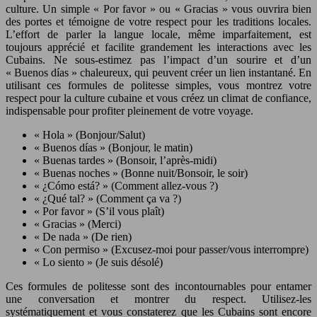
culture. Un simple « Por favor » ou « Gracias » vous ouvrira bien
des portes et témoigne de votre respect pour les traditions locales.
L’effort de parler la langue locale, même imparfaitement, est
toujours apprécié et facilite grandement les interactions avec les
Cubains. Ne sous-estimez pas l’impact d’un sourire et d’un
« Buenos días » chaleureux, qui peuvent créer un lien instantané. En
utilisant ces formules de politesse simples, vous montrez votre
respect pour la culture cubaine et vous créez un climat de confiance,
indispensable pour profiter pleinement de votre voyage.
« Hola » (Bonjour/Salut)
« Buenos días » (Bonjour, le matin)
« Buenas tardes » (Bonsoir, l’après-midi)
« Buenas noches » (Bonne nuit/Bonsoir, le soir)
« ¿Cómo está? » (Comment allez-vous ?)
« ¿Qué tal? » (Comment ça va ?)
« Por favor » (S’il vous plaît)
« Gracias » (Merci)
« De nada » (De rien)
« Con permiso » (Excusez-moi pour passer/vous interrompre)
« Lo siento » (Je suis désolé)
Ces formules de politesse sont des incontournables pour entamer
une conversation et montrer du respect. Utilisez-les
systématiquement et vous constaterez que les Cubains sont encore