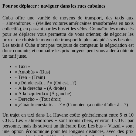
Pour se déplacer : naviguer dans les rues cubaines
Cuba offre une variété de moyens de transport, des taxis aux
« almendrones » (vieilles voitures américaines transformées en taxis
collectifs), en passant par les bus et les vélos. Connaître les mots clés
pour se déplacer vous permettra de vous orienter, de négocier les
prix et de choisir le moyen de transport le plus adapté à vos besoins.
Les taxis à Cuba n’ont pas toujours de compteur, la négociation est
donc courante, et connaître les prix moyens peut vous aider à obtenir
un tarif juste.
« Taxi »
« Autobús » (Bus)
« Tren » (Train)
« ¿Dónde está…? » (Où est…?)
« A la derecha » (À droite)
« A la izquierda » (À gauche)
« Derecho » (Tout droit)
« ¿Cuánto cuesta ir a…? » (Combien ça coûte d’aller à…?)
Un trajet en taxi dans La Havane coûte généralement entre 5 et 10
CUC. Les « almendrones » sont moins chers, environ 1 CUC par
personne, mais ils suivent un itinéraire fixe. Les bus « Viazul » sont
une option économique pour les longues distances, avec des prix