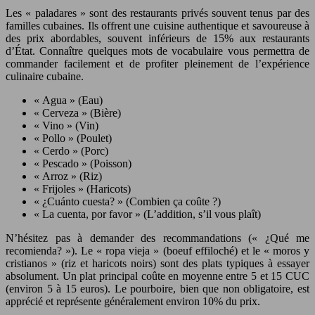
Les « paladares » sont des restaurants privés souvent tenus par des
familles cubaines. Ils offrent une cuisine authentique et savoureuse à
des prix abordables, souvent inférieurs de 15% aux restaurants
d’État. Connaître quelques mots de vocabulaire vous permettra de
commander facilement et de profiter pleinement de l’expérience
culinaire cubaine.
« Agua » (Eau)
« Cerveza » (Bière)
« Vino » (Vin)
« Pollo » (Poulet)
« Cerdo » (Porc)
« Pescado » (Poisson)
« Arroz » (Riz)
« Frijoles » (Haricots)
« ¿Cuánto cuesta? » (Combien ça coûte ?)
« La cuenta, por favor » (L’addition, s’il vous plaît)
N’hésitez pas à demander des recommandations (« ¿Qué me
recomienda? »). Le « ropa vieja » (boeuf effiloché) et le « moros y
cristianos » (riz et haricots noirs) sont des plats typiques à essayer
absolument. Un plat principal coûte en moyenne entre 5 et 15 CUC
(environ 5 à 15 euros). Le pourboire, bien que non obligatoire, est
apprécié et représente généralement environ 10% du prix.