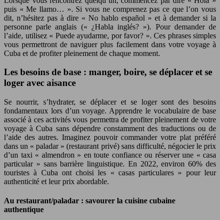
Lorsque vous rencontrez quelqu’un, commencez par dire « Hola »
puis « Me llamo… ». Si vous ne comprenez pas ce que l’on vous
dit, n’hésitez pas à dire « No hablo español » et à demander si la
personne parle anglais (« ¿Habla inglés? »). Pour demander de
l’aide, utilisez « Puede ayudarme, por favor? ». Ces phrases simples
vous permettront de naviguer plus facilement dans votre voyage à
Cuba et de profiter pleinement de chaque moment.
Les besoins de base : manger, boire, se déplacer et se
loger avec aisance
Se nourrir, s’hydrater, se déplacer et se loger sont des besoins
fondamentaux lors d’un voyage. Apprendre le vocabulaire de base
associé à ces activités vous permettra de profiter pleinement de votre
voyage à Cuba sans dépendre constamment des traductions ou de
l’aide des autres. Imaginez pouvoir commander votre plat préféré
dans un « paladar » (restaurant privé) sans difficulté, négocier le prix
d’un taxi « almendron » en toute confiance ou réserver une « casa
particular » sans barrière linguistique. En 2022, environ 60% des
touristes à Cuba ont choisi les « casas particulares » pour leur
authenticité et leur prix abordable.
Au restaurant/paladar : savourer la cuisine cubaine
authentique